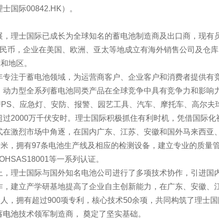
士国际00842.HK）。
，理士国际已成长为全球知名的蓄电池制造商及出口商，现有员工1
人民币，企业在美国、欧洲、亚太等地成立有海外销售公司及仓库
家和地区。
年专注于蓄电池领域，为运营商客户、企业客户和消费者提供有
、动力型全系列蓄电池同类产品在全球竞争中具有竞争力和影响
UPS、应急灯、安防、报警、园艺工具、汽车、摩托车、高尔夫
超过2000万千伏安时。理士国际积极抓住有利时机，凭借国际
式在激烈市场中角逐，在国内广东、江苏、安徽和国外马来西亚
方米，拥有97条电池生产线及相应的检测设备，建立专业的质量管理中
1、OHSAS18001等一系列认证。
上，理士国际与国外知名电池公司进行了多项技术协作，引进国
作，建立产学研基地提高了企业自主创新能力，在广东、安徽、江
0余人，拥有超过900项专利，核心技术50余项，共同构筑了理
蓄电池
技术领军制造商， 奠定了坚实基础。