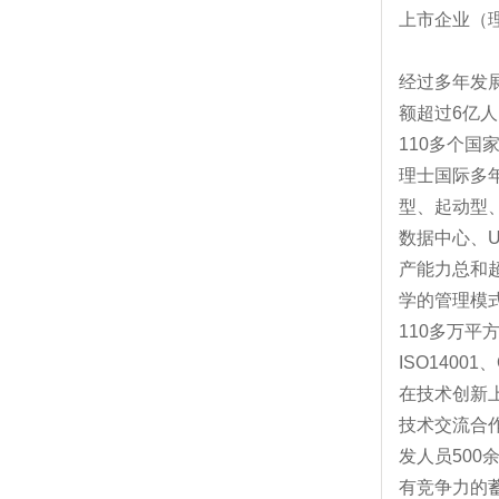
上市企业（理
经过多年发展
额超过6亿
110多个国
理士国际多
型、起动型
数据中心、
产能力总和
学的管理模
110多万平
ISO1400
在技术创新
技术交流合
发人员50
有竞争力的