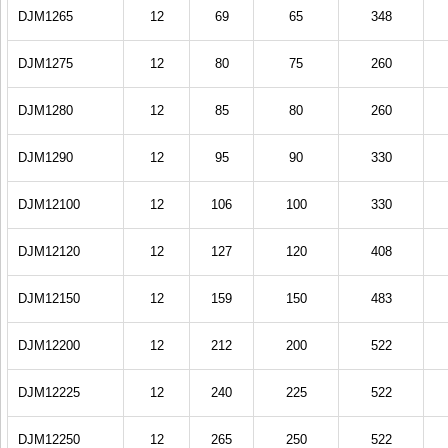
DJM1265
12
69
65
348
DJM1275
12
80
75
260
DJM1280
12
85
80
260
DJM1290
12
95
90
330
DJM12100
12
106
100
330
DJM12120
12
127
120
408
DJM12150
12
159
150
483
DJM12200
12
212
200
522
DJM12225
12
240
225
522
DJM12250
12
265
250
522