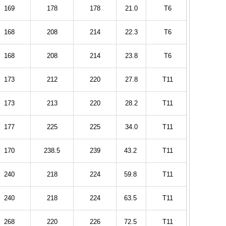
169
178
178
21.0
T6
168
208
214
22.3
T6
168
208
214
23.8
T6
173
212
220
27.8
T11
173
213
220
28.2
T11
177
225
225
34.0
T11
170
238.5
239
43.2
T11
240
218
224
59.8
T11
240
218
224
63.5
T11
268
220
226
72.5
T11