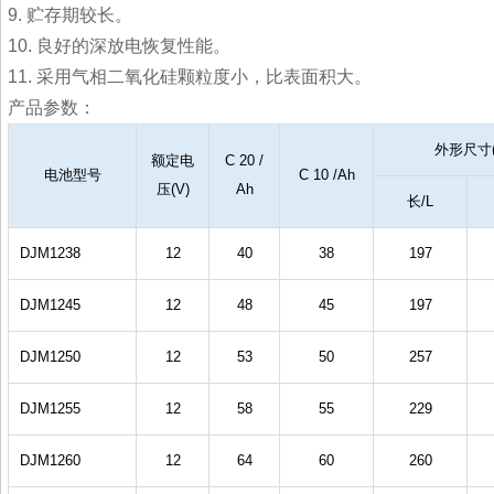
9. 贮存期较长。
10. 良好的深放电恢复性能。
11. 采用气相二氧化硅颗粒度小，比表面积大。
产品参数：
外
额定电
C
20
/
电池型号
C
10
/Ah
压(V)
Ah
长/L
DJM1238
12
40
38
197
DJM1245
12
48
45
197
DJM1250
12
53
50
257
DJM1255
12
58
55
229
DJM1260
12
64
60
260