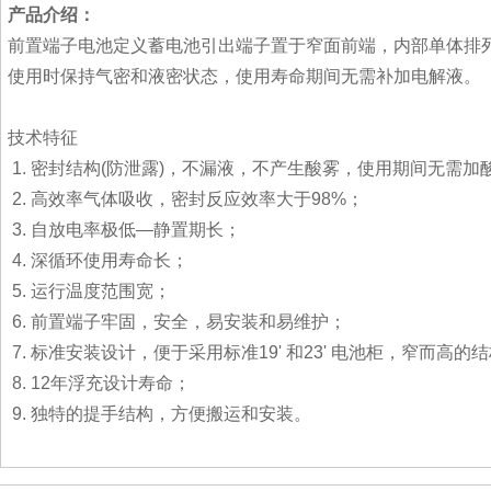
产品介绍：
前置端子电池定义蓄电池引出端子置于窄面前端，内部单体排列
使用时保持气密和液密状态，使用寿命期间无需补加电解液。
技术特征
1. 密封结构(防泄露)，不漏液，不产生酸雾，使用期间无需加
2. 高效率气体吸收，密封反应效率大于98%；
3. 自放电率极低—静置期长；
4. 深循环使用寿命长；
5. 运行温度范围宽；
6. 前置端子牢固，安全，易安装和易维护；
7. 标准安装设计，便于采用标准19' 和23' 电池柜，窄而
8. 12年浮充设计寿命；
9. 独特的提手结构，方便搬运和安装。